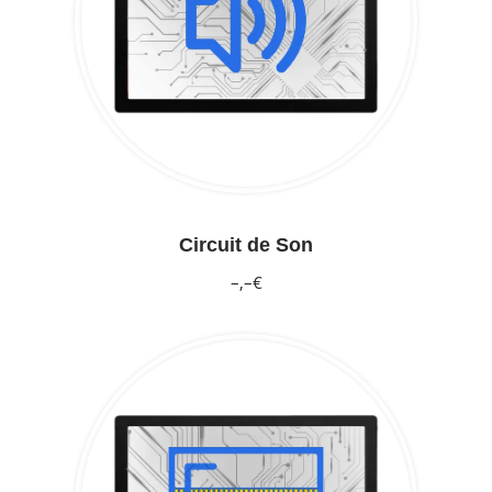
Circuit de Son
–,–€