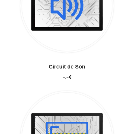
Circuit de Son
–,–€