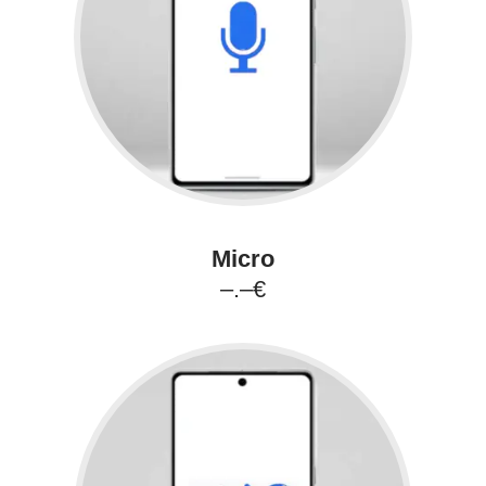
Micro
–.–€