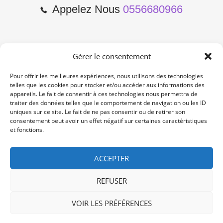
Appelez Nous
0556680966
Gérer le consentement
2 Cours de l'Yser 33800
Bordeaux
Pour offrir les meilleures expériences, nous utilisons des technologies
telles que les cookies pour stocker et/ou accéder aux informations des
appareils. Le fait de consentir à ces technologies nous permettra de
Lun-Samedi: 10:00 -19:00
traiter des données telles que le comportement de navigation ou les ID
Non Stop
uniques sur ce site. Le fait de ne pas consentir ou de retirer son
consentement peut avoir un effet négatif sur certaines caractéristiques
et fonctions.
contact@re-konekt.fr
/
/
ACCEPTER
REFUSER
VOIR LES PRÉFÉRENCES
© 2024 RE KONEKT. All Rights Reserved.