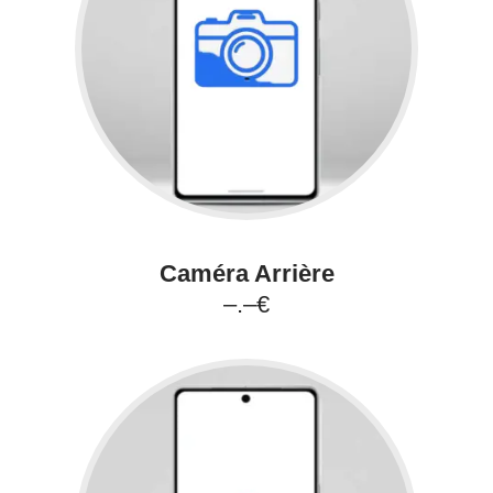
Caméra Arrière
–.–€