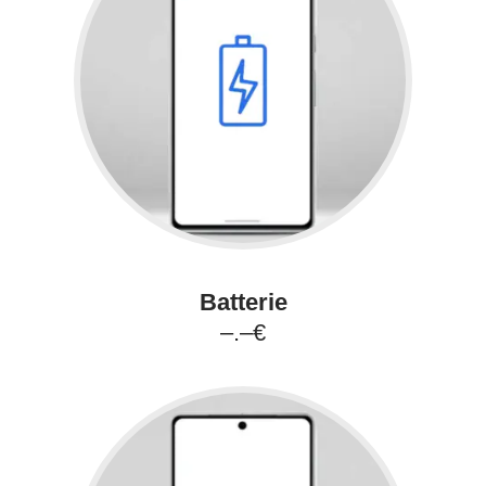
Batterie
–.–€