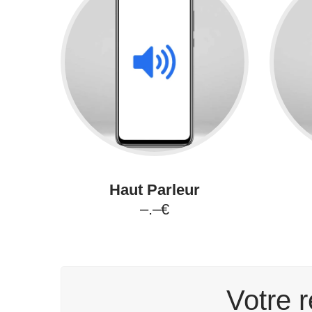
Haut Parleur
–.–€
Votre r