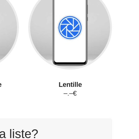
e
Lentille
–.–€
a liste?