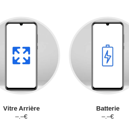
Vitre Arrière
Batterie
–.–€
–.–€