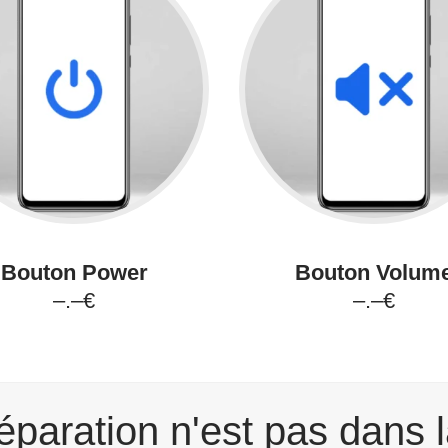
Bouton Power
Bouton Volum
–.–€
–.–€
éparation n'est pas dans l