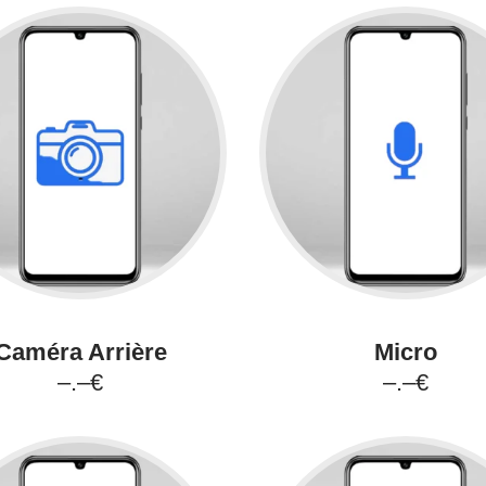
Caméra Arrière
Micro
–.–€
–.–€