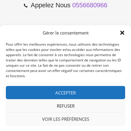
Appelez Nous
0556680966
Gérer le consentement
2 Cours de l'Yser 33800
Bordeaux
Pour offrir les meilleures expériences, nous utilisons des technologies
telles que les cookies pour stocker et/ou accéder aux informations des
appareils. Le fait de consentir à ces technologies nous permettra de
Lun-Samedi: 10:00 -19:00
traiter des données telles que le comportement de navigation ou les ID
Non Stop
uniques sur ce site. Le fait de ne pas consentir ou de retirer son
consentement peut avoir un effet négatif sur certaines caractéristiques
et fonctions.
contact@re-konekt.fr
/
/
ACCEPTER
REFUSER
VOIR LES PRÉFÉRENCES
© 2024 RE KONEKT. All Rights Reserved.