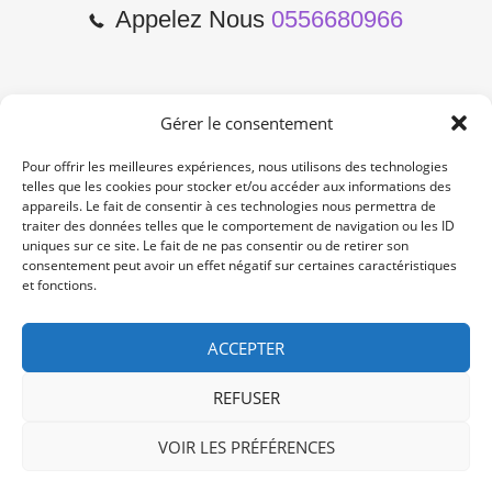
Appelez Nous
0556680966
Gérer le consentement
2 Cours de l'Yser 33800
Bordeaux
Pour offrir les meilleures expériences, nous utilisons des technologies
telles que les cookies pour stocker et/ou accéder aux informations des
appareils. Le fait de consentir à ces technologies nous permettra de
Lun-Samedi: 10:00 -19:00
traiter des données telles que le comportement de navigation ou les ID
Non Stop
uniques sur ce site. Le fait de ne pas consentir ou de retirer son
consentement peut avoir un effet négatif sur certaines caractéristiques
et fonctions.
contact@re-konekt.fr
/
/
ACCEPTER
REFUSER
VOIR LES PRÉFÉRENCES
© 2024 RE KONEKT. All Rights Reserved.