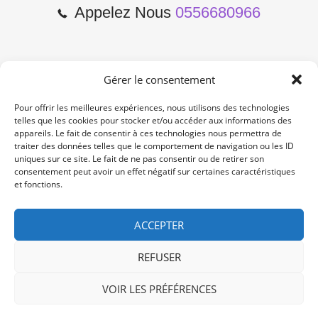
Appelez Nous
0556680966
Gérer le consentement
2 Cours de l'Yser 33800
Bordeaux
Pour offrir les meilleures expériences, nous utilisons des technologies
telles que les cookies pour stocker et/ou accéder aux informations des
appareils. Le fait de consentir à ces technologies nous permettra de
Lun-Samedi: 10:00 -19:00
traiter des données telles que le comportement de navigation ou les ID
Non Stop
uniques sur ce site. Le fait de ne pas consentir ou de retirer son
consentement peut avoir un effet négatif sur certaines caractéristiques
et fonctions.
contact@re-konekt.fr
/
/
ACCEPTER
REFUSER
VOIR LES PRÉFÉRENCES
© 2024 RE KONEKT. All Rights Reserved.