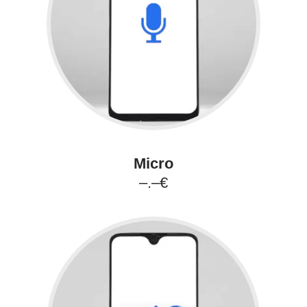
Micro
–.–€