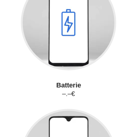
Batterie
–.–€