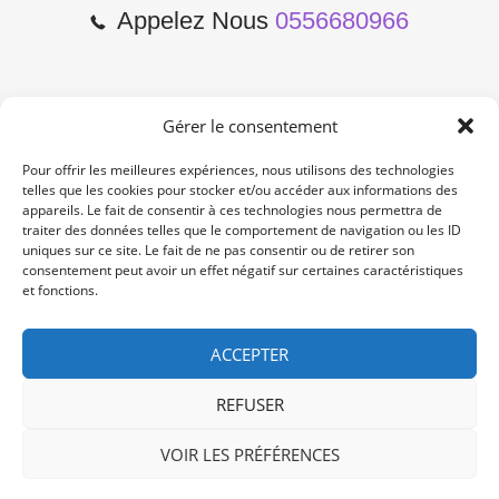
Appelez Nous
0556680966
Gérer le consentement
2 Cours de l'Yser 33800
Bordeaux
Pour offrir les meilleures expériences, nous utilisons des technologies
telles que les cookies pour stocker et/ou accéder aux informations des
appareils. Le fait de consentir à ces technologies nous permettra de
Lun-Samedi: 10:00 -19:00
traiter des données telles que le comportement de navigation ou les ID
Non Stop
uniques sur ce site. Le fait de ne pas consentir ou de retirer son
consentement peut avoir un effet négatif sur certaines caractéristiques
et fonctions.
contact@re-konekt.fr
/
/
ACCEPTER
REFUSER
VOIR LES PRÉFÉRENCES
© 2024 RE KONEKT. All Rights Reserved.