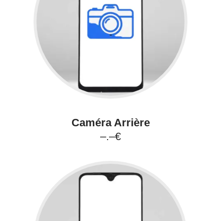
Caméra Arrière
–.–€