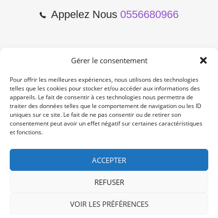
Appelez Nous
0556680966
Gérer le consentement
2 Cours de l'Yser 33800
Bordeaux
Pour offrir les meilleures expériences, nous utilisons des technologies
telles que les cookies pour stocker et/ou accéder aux informations des
appareils. Le fait de consentir à ces technologies nous permettra de
Lun-Samedi: 10:00 -19:00
traiter des données telles que le comportement de navigation ou les ID
Non Stop
uniques sur ce site. Le fait de ne pas consentir ou de retirer son
consentement peut avoir un effet négatif sur certaines caractéristiques
et fonctions.
contact@re-konekt.fr
/
/
ACCEPTER
REFUSER
VOIR LES PRÉFÉRENCES
© 2024 RE KONEKT. All Rights Reserved.