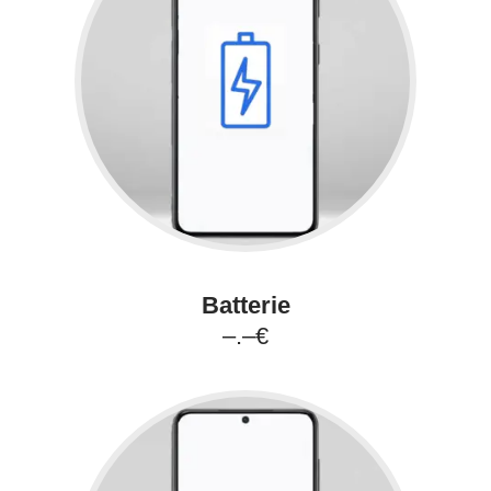
Batterie
–.–€