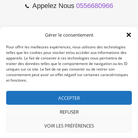
Appelez Nous
0556680966
Gérer le consentement
2 Cours de l'Yser 33800
Bordeaux
Pour offrir les meilleures expériences, nous utilisons des technologies
telles que les cookies pour stocker et/ou accéder aux informations des
appareils. Le fait de consentir à ces technologies nous permettra de
Lun-Samedi: 10:00 -19:00
traiter des données telles que le comportement de navigation ou les ID
Non Stop
uniques sur ce site. Le fait de ne pas consentir ou de retirer son
consentement peut avoir un effet négatif sur certaines caractéristiques
et fonctions.
contact@re-konekt.fr
/
/
ACCEPTER
REFUSER
VOIR LES PRÉFÉRENCES
© 2024 RE KONEKT. All Rights Reserved.