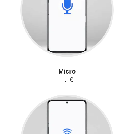
Micro
–.–€