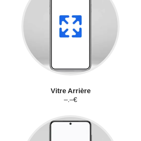
Vitre Arrière
–.–€