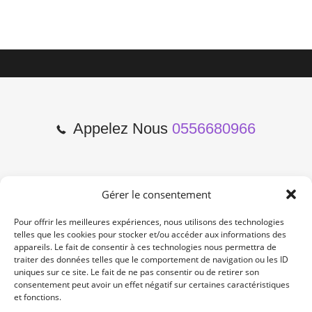
Appelez Nous
0556680966
Gérer le consentement
2 Cours de l'Yser 33800
Bordeaux
Pour offrir les meilleures expériences, nous utilisons des technologies
telles que les cookies pour stocker et/ou accéder aux informations des
appareils. Le fait de consentir à ces technologies nous permettra de
Lun-Samedi: 10:00 -19:00
traiter des données telles que le comportement de navigation ou les ID
Non Stop
uniques sur ce site. Le fait de ne pas consentir ou de retirer son
consentement peut avoir un effet négatif sur certaines caractéristiques
et fonctions.
contact@re-konekt.fr