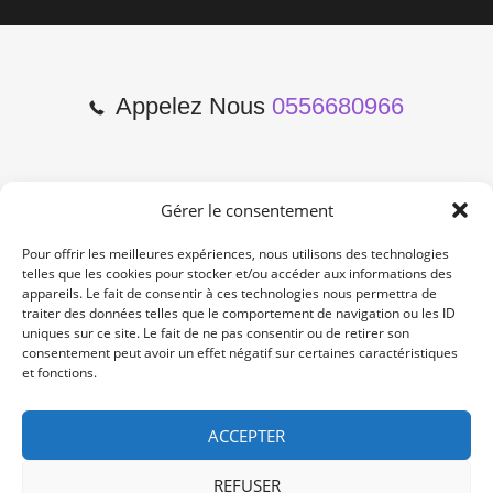
Appelez Nous
0556680966
Gérer le consentement
2 Cours de l'Yser 33800
Bordeaux
Pour offrir les meilleures expériences, nous utilisons des technologies
telles que les cookies pour stocker et/ou accéder aux informations des
appareils. Le fait de consentir à ces technologies nous permettra de
Lun-Samedi: 10:00 -19:00
traiter des données telles que le comportement de navigation ou les ID
Non Stop
uniques sur ce site. Le fait de ne pas consentir ou de retirer son
consentement peut avoir un effet négatif sur certaines caractéristiques
et fonctions.
contact@re-konekt.fr
/
/
ACCEPTER
REFUSER