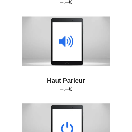
–.–€
Haut Parleur
–.–€