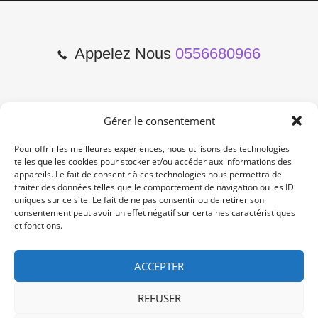
Appelez Nous
0556680966
Gérer le consentement
2 Cours de l'Yser 33800
Bordeaux
Pour offrir les meilleures expériences, nous utilisons des technologies
telles que les cookies pour stocker et/ou accéder aux informations des
appareils. Le fait de consentir à ces technologies nous permettra de
Lun-Samedi: 10:00 -19:00
traiter des données telles que le comportement de navigation ou les ID
Non Stop
uniques sur ce site. Le fait de ne pas consentir ou de retirer son
consentement peut avoir un effet négatif sur certaines caractéristiques
et fonctions.
contact@re-konekt.fr
/
/
ACCEPTER
REFUSER