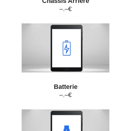
Châssis Arrière
–.–€
Batterie
–.–€