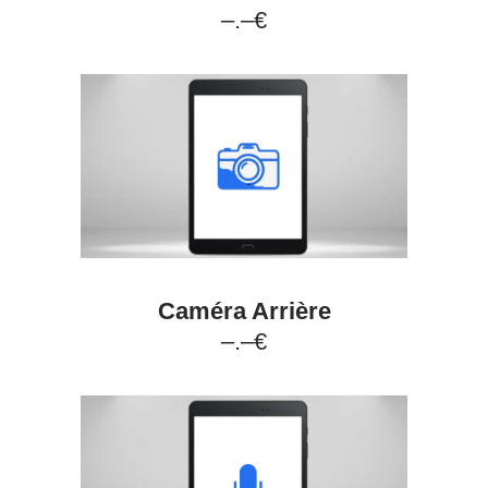
–.–€
Caméra Arrière
–.–€