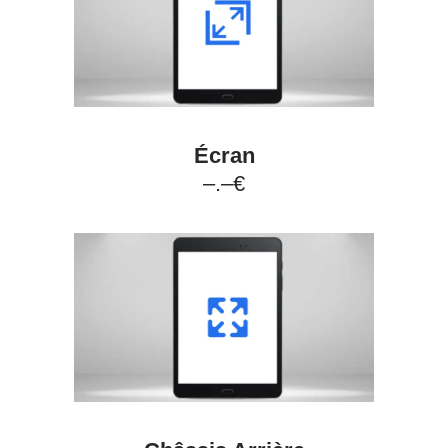
Écran
–.–€