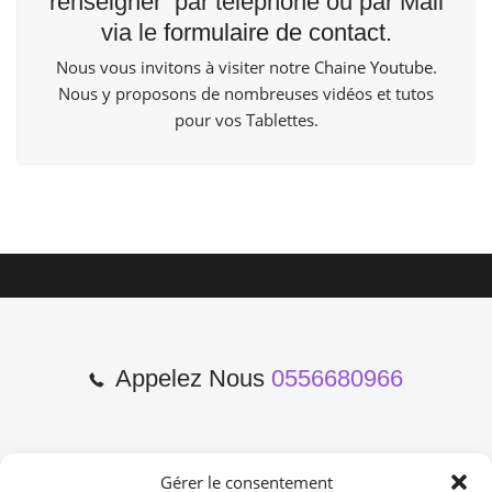
renseigner par téléphone ou par Mail
via le
formulaire de contact
.
Nous vous invitons à visiter notre Chaine
Youtube
.
Nous y proposons de nombreuses vidéos et tutos
pour vos Tablettes.
Appelez Nous
0556680966
Gérer le consentement
2 Cours de l'Yser 33800