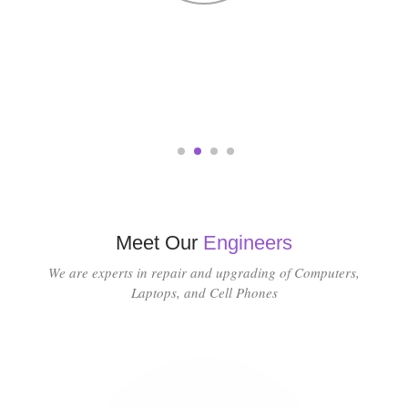
5
Hours
Average Resolution Time Per Support
Request
1
2
3
4
Meet Our
Engineers
We are experts in repair and upgrading of Computers,
Laptops, and Cell Phones