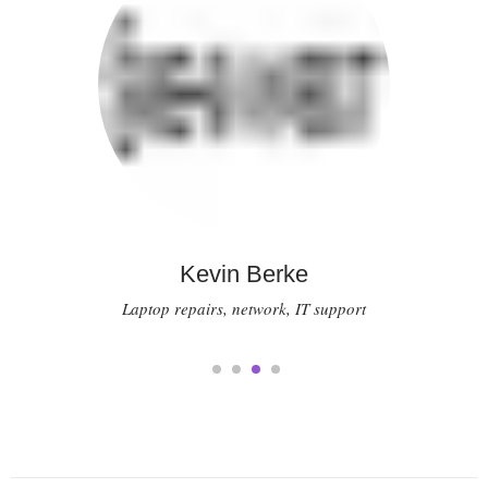
Kevin Berke
Laptop repairs, network, IT support
1
2
3
4