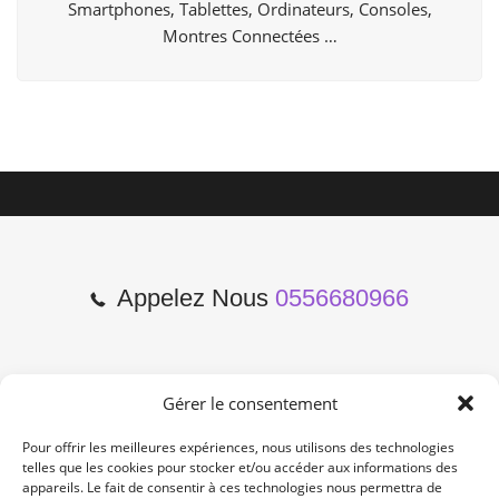
Smartphones, Tablettes, Ordinateurs, Consoles,
Montres Connectées …
Appelez Nous
0556680966
Gérer le consentement
2 Cours de l'Yser 33800
Bordeaux
Pour offrir les meilleures expériences, nous utilisons des technologies
telles que les cookies pour stocker et/ou accéder aux informations des
appareils. Le fait de consentir à ces technologies nous permettra de
Lun-Samedi: 10:00 -19:00