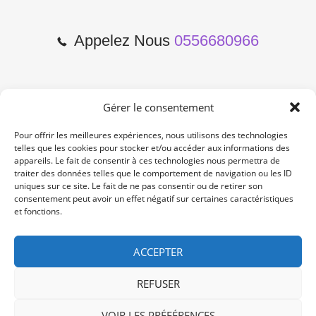
Appelez Nous
0556680966
Gérer le consentement
2 Cours de l'Yser 33800
Bordeaux
Pour offrir les meilleures expériences, nous utilisons des technologies
telles que les cookies pour stocker et/ou accéder aux informations des
appareils. Le fait de consentir à ces technologies nous permettra de
Lun-Samedi: 10:00 -19:00
traiter des données telles que le comportement de navigation ou les ID
Non Stop
uniques sur ce site. Le fait de ne pas consentir ou de retirer son
consentement peut avoir un effet négatif sur certaines caractéristiques
et fonctions.
contact@re-konekt.fr
/
/
ACCEPTER
REFUSER
VOIR LES PRÉFÉRENCES