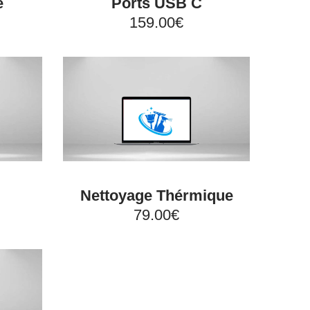
e
Ports USB C
159.00€
Nettoyage Thérmique
79.00€