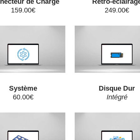
necteur de Charge
Rétro-éclairag
159.00€
249.00€
Système
Disque Dur
60.00€
Intégré