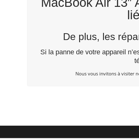
MacBook Air 13″ A
li
De plus, les rép
Si la panne de votre appareil n’e
t
Nous vous invitons à visiter 