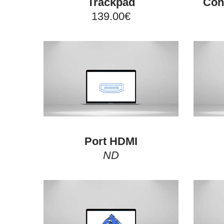
Trackpad
Con
139.00€
Port HDMI
ND