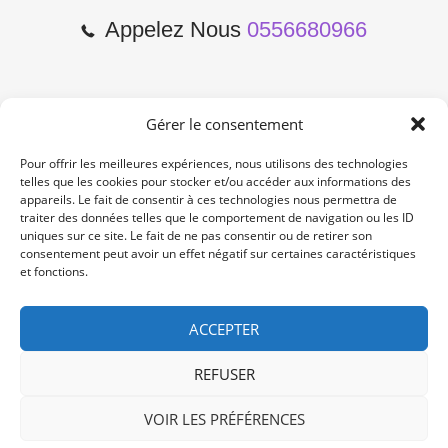
Appelez Nous
0556680966
Gérer le consentement
2 Cours de l'Yser 33800
Bordeaux
Pour offrir les meilleures expériences, nous utilisons des technologies
telles que les cookies pour stocker et/ou accéder aux informations des
appareils. Le fait de consentir à ces technologies nous permettra de
Lun-Samedi: 10:00 -19:00
traiter des données telles que le comportement de navigation ou les ID
Non Stop
uniques sur ce site. Le fait de ne pas consentir ou de retirer son
consentement peut avoir un effet négatif sur certaines caractéristiques
et fonctions.
contact@re-konekt.fr
/
/
ACCEPTER
REFUSER
VOIR LES PRÉFÉRENCES
© 2024 RE KONEKT. All Rights Reserved.