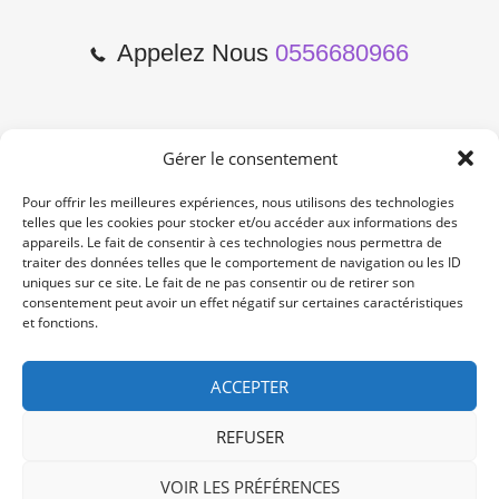
Appelez Nous
0556680966
Gérer le consentement
2 Cours de l'Yser 33800
Bordeaux
Pour offrir les meilleures expériences, nous utilisons des technologies
telles que les cookies pour stocker et/ou accéder aux informations des
appareils. Le fait de consentir à ces technologies nous permettra de
Lun-Samedi: 10:00 -19:00
traiter des données telles que le comportement de navigation ou les ID
Non Stop
uniques sur ce site. Le fait de ne pas consentir ou de retirer son
consentement peut avoir un effet négatif sur certaines caractéristiques
et fonctions.
contact@re-konekt.fr
/
/
ACCEPTER
REFUSER
VOIR LES PRÉFÉRENCES