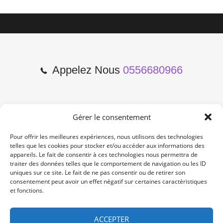
Appelez Nous
0556680966
Gérer le consentement
2 Cours de l'Yser 33800
Bordeaux
Pour offrir les meilleures expériences, nous utilisons des technologies
telles que les cookies pour stocker et/ou accéder aux informations des
appareils. Le fait de consentir à ces technologies nous permettra de
Lun-Samedi: 10:00 -19:00
traiter des données telles que le comportement de navigation ou les ID
Non Stop
uniques sur ce site. Le fait de ne pas consentir ou de retirer son
consentement peut avoir un effet négatif sur certaines caractéristiques
et fonctions.
contact@re-konekt.fr
/
/
ACCEPTER