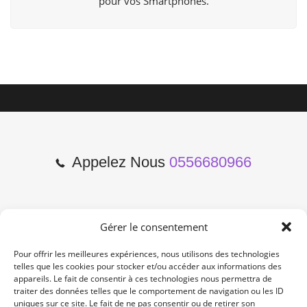
pour vos Smartphones.
Appelez Nous
0556680966
Gérer le consentement
2 Cours de l'Yser 33800
Bordeaux
Pour offrir les meilleures expériences, nous utilisons des technologies
telles que les cookies pour stocker et/ou accéder aux informations des
appareils. Le fait de consentir à ces technologies nous permettra de
Lun-Samedi: 10:00 -19:00
traiter des données telles que le comportement de navigation ou les ID
Non Stop
uniques sur ce site. Le fait de ne pas consentir ou de retirer son