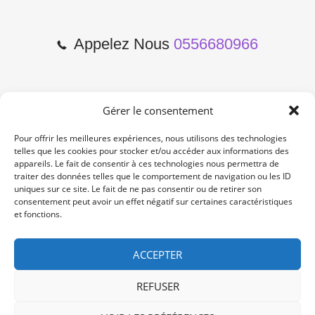
Appelez Nous
0556680966
Gérer le consentement
2 Cours de l'Yser 33800
Bordeaux
Pour offrir les meilleures expériences, nous utilisons des technologies
telles que les cookies pour stocker et/ou accéder aux informations des
appareils. Le fait de consentir à ces technologies nous permettra de
Lun-Samedi: 10:00 -19:00
traiter des données telles que le comportement de navigation ou les ID
Non Stop
uniques sur ce site. Le fait de ne pas consentir ou de retirer son
consentement peut avoir un effet négatif sur certaines caractéristiques
et fonctions.
contact@re-konekt.fr
/
/
ACCEPTER
REFUSER