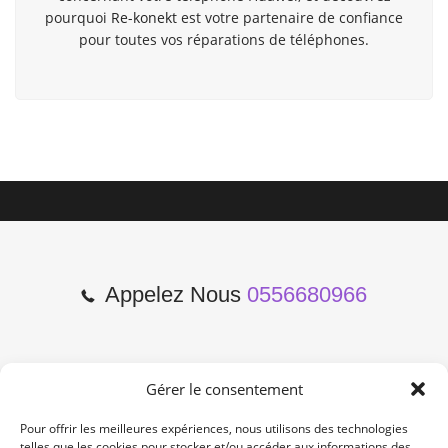
pourquoi
Re-konekt
est votre partenaire de confiance
pour toutes vos réparations de téléphones.
Appelez Nous
0556680966
Gérer le consentement
2 Cours de l'Yser 33800
Bordeaux
Pour offrir les meilleures expériences, nous utilisons des technologies
telles que les cookies pour stocker et/ou accéder aux informations des