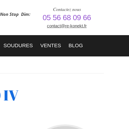
Contactez nous
h Non Stop
Dim:
05 56 68 09 66
contact@re-konekt.fr
SOUDURES
VENTES
BLOG
 IV