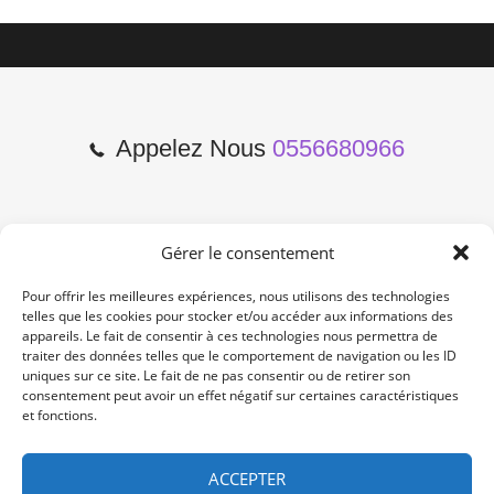
Appelez Nous
0556680966
Gérer le consentement
2 Cours de l'Yser 33800
Bordeaux
Pour offrir les meilleures expériences, nous utilisons des technologies
telles que les cookies pour stocker et/ou accéder aux informations des
appareils. Le fait de consentir à ces technologies nous permettra de
Lun-Samedi: 10:00 -19:00
traiter des données telles que le comportement de navigation ou les ID
Non Stop
uniques sur ce site. Le fait de ne pas consentir ou de retirer son
consentement peut avoir un effet négatif sur certaines caractéristiques
et fonctions.
contact@re-konekt.fr
/
/
ACCEPTER