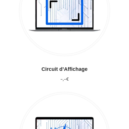
Circuit d’Affichage
–,–€