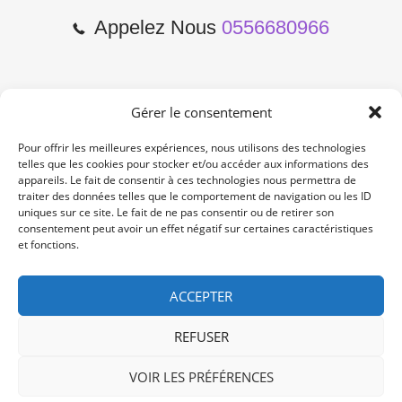
Appelez Nous
0556680966
Gérer le consentement
2 Cours de l'Yser 33800
Bordeaux
Pour offrir les meilleures expériences, nous utilisons des technologies
telles que les cookies pour stocker et/ou accéder aux informations des
appareils. Le fait de consentir à ces technologies nous permettra de
Lun-Samedi: 10:00 -19:00
traiter des données telles que le comportement de navigation ou les ID
Non Stop
uniques sur ce site. Le fait de ne pas consentir ou de retirer son
consentement peut avoir un effet négatif sur certaines caractéristiques
et fonctions.
contact@re-konekt.fr
/
/
ACCEPTER
REFUSER
VOIR LES PRÉFÉRENCES
© 2024 RE KONEKT. All Rights Reserved.