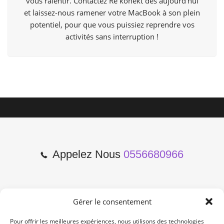
vous ralentir. Contactez Re konekt dès aujourd’hui
et laissez-nous ramener votre MacBook à son plein
potentiel, pour que vous puissiez reprendre vos
activités sans interruption !
Appelez Nous
0556680966
Gérer le consentement
2 Cours de l'Yser 33800
Bordeaux
Pour offrir les meilleures expériences, nous utilisons des technologies