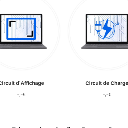
Circuit d’Affichage
Circuit de Charg
–,–€
–,–€