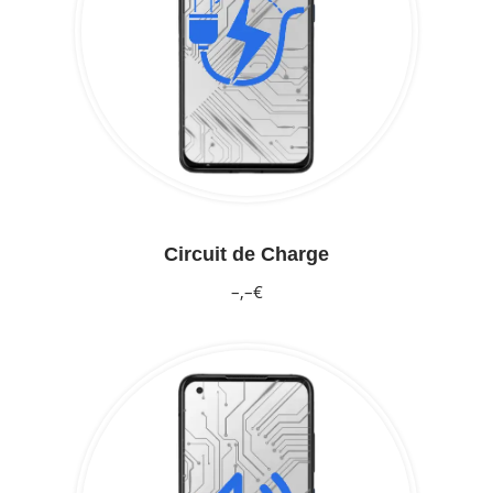
Circuit de Charge
–,–€