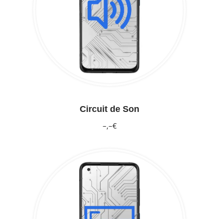
Circuit de Son
–,–€