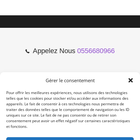
Appelez Nous
0556680966
Gérer le consentement
2 Cours de l'Yser 33800
Bordeaux
Pour offrir les meilleures expériences, nous utilisons des technologies
telles que les cookies pour stocker et/ou accéder aux informations des
appareils. Le fait de consentir à ces technologies nous permettra de
Lun-Samedi: 10:00 -19:00
traiter des données telles que le comportement de navigation ou les ID
Non Stop
uniques sur ce site. Le fait de ne pas consentir ou de retirer son
consentement peut avoir un effet négatif sur certaines caractéristiques
et fonctions.
contact@re-konekt.fr
/
/