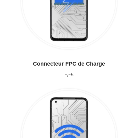
Connecteur FPC de Charge
–,–€