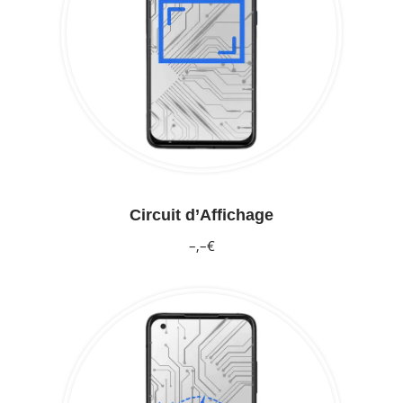
Circuit d’Affichage
–,–€