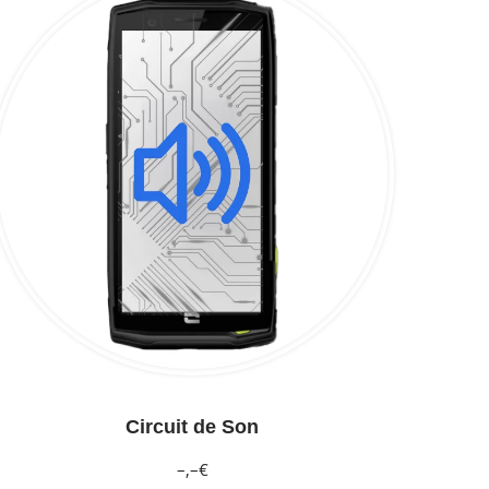
Circuit de Son
–,–€