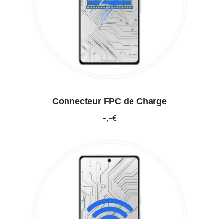
Connecteur FPC de Charge
–,–€