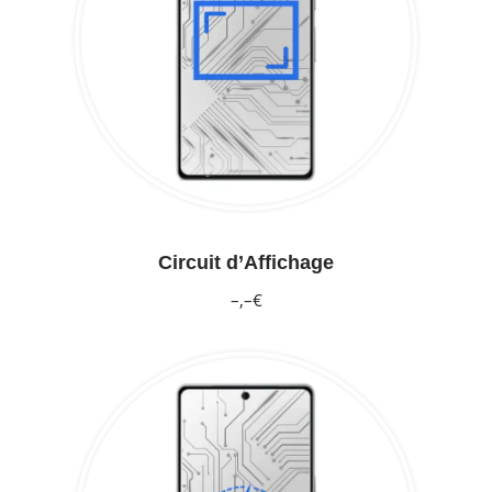
Circuit d’Affichage
–,–€