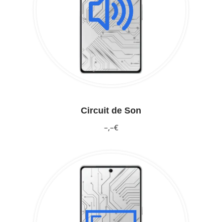
Circuit de Son
–,–€