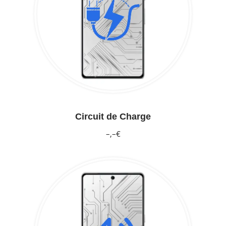
Circuit de Charge
–,–€