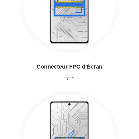
Connecteur FPC d’Écran
–,– €