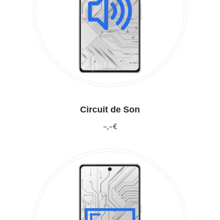
Circuit de Son
–,–€