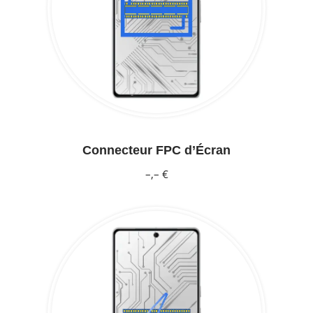
Connecteur FPC d’Écran
–,– €