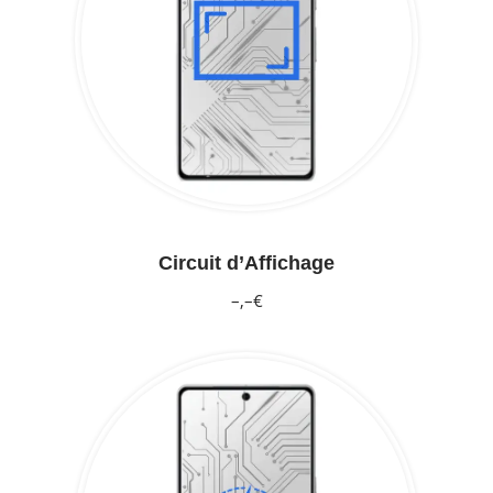
Circuit d’Affichage
–,–€