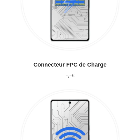
Connecteur FPC de Charge
–,–€