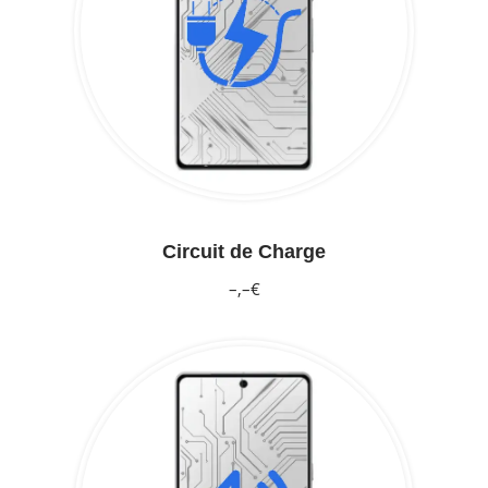
Circuit de Charge
–,–€