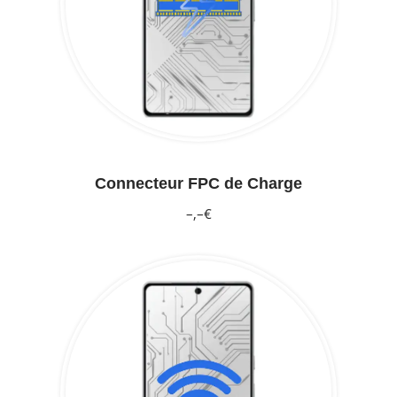
Connecteur FPC de Charge
–,–€