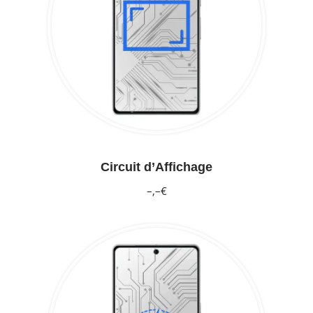
Circuit d’Affichage
–,–€