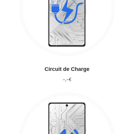
Circuit de Charge
–,–€