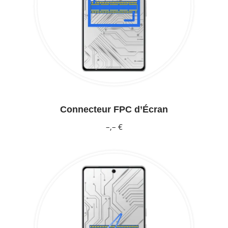
Connecteur FPC d’Écran
–,– €