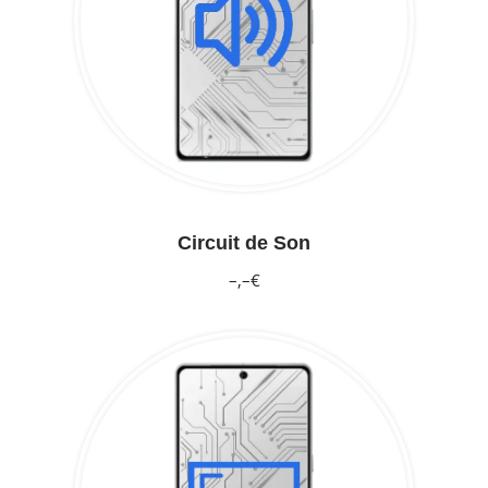
Circuit de Son
–,–€