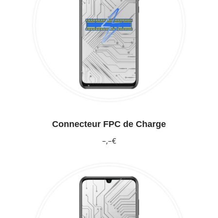
Connecteur FPC de Charge
–,–€