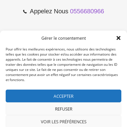
Appelez Nous
0556680966
Gérer le consentement
2 Cours de l'Yser 33800
Bordeaux
Pour offrir les meilleures expériences, nous utilisons des technologies
telles que les cookies pour stocker et/ou accéder aux informations des
appareils. Le fait de consentir à ces technologies nous permettra de
Lun-Samedi: 10:00 -19:00
traiter des données telles que le comportement de navigation ou les ID
Non Stop
uniques sur ce site. Le fait de ne pas consentir ou de retirer son
consentement peut avoir un effet négatif sur certaines caractéristiques
et fonctions.
contact@re-konekt.fr
/
/
ACCEPTER
REFUSER
VOIR LES PRÉFÉRENCES