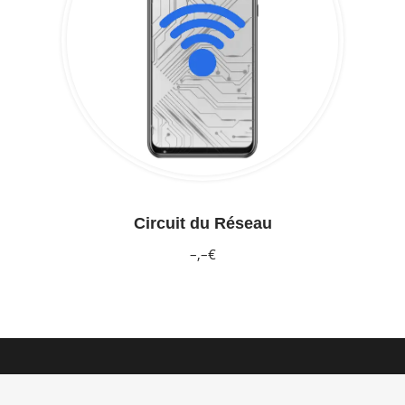
Circuit du Réseau
–,–€