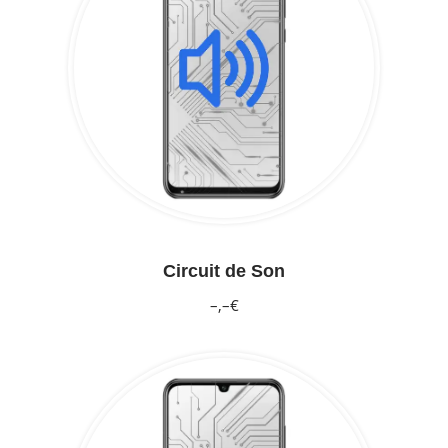
Circuit de Son
–,–€