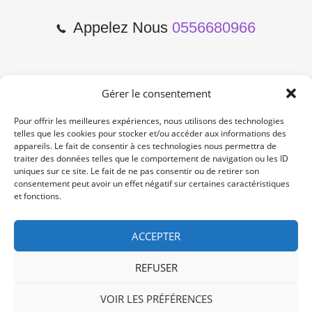
Appelez Nous
0556680966
Gérer le consentement
2 Cours de l'Yser 33800
Bordeaux
Pour offrir les meilleures expériences, nous utilisons des technologies
telles que les cookies pour stocker et/ou accéder aux informations des
appareils. Le fait de consentir à ces technologies nous permettra de
Lun-Samedi: 10:00 -19:00
traiter des données telles que le comportement de navigation ou les ID
Non Stop
uniques sur ce site. Le fait de ne pas consentir ou de retirer son
consentement peut avoir un effet négatif sur certaines caractéristiques
et fonctions.
contact@re-konekt.fr
/
/
ACCEPTER
REFUSER
VOIR LES PRÉFÉRENCES