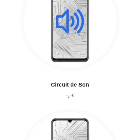
Circuit de Son
–,–€