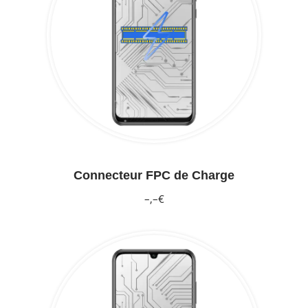
Connecteur FPC de Charge
–,–€