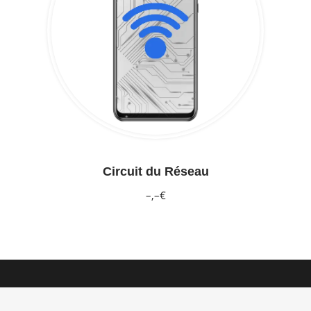
Circuit du Réseau
–,–€