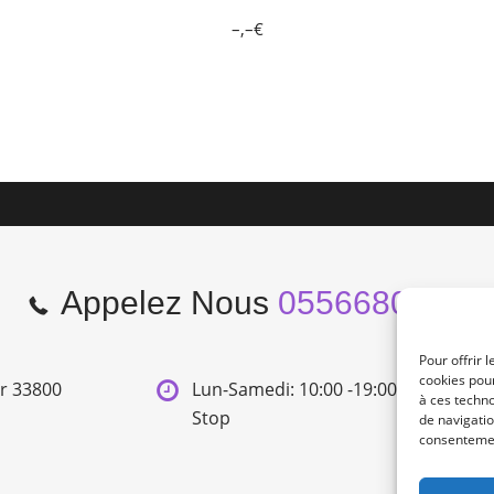
–,–€
Appelez Nous
0556680966
Pour offrir 
cookies pour
er 33800
Lun-Samedi: 10:00 -19:00 Non
à ces techn
Stop
de navigatio
consentement