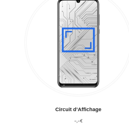
Circuit d’Affichage
–,–€