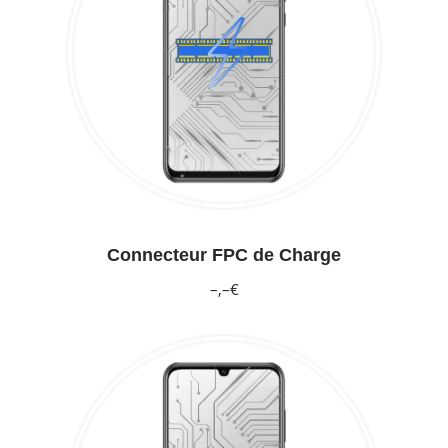
Connecteur FPC de Charge
–,–€