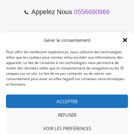
Appelez Nous
0556680966
Gérer le consentement
2 Cours de l'Yser 33800
Bordeaux
Pour offrir les meilleures expériences, nous utilisons des technologies
telles que les cookies pour stocker et/ou accéder aux informations des
appareils. Le fait de consentir à ces technologies nous permettra de
Lun-Samedi: 10:00 -19:00
traiter des données telles que le comportement de navigation ou les ID
Non Stop
uniques sur ce site. Le fait de ne pas consentir ou de retirer son
consentement peut avoir un effet négatif sur certaines caractéristiques
et fonctions.
contact@re-konekt.fr
/
/
ACCEPTER
REFUSER
VOIR LES PRÉFÉRENCES