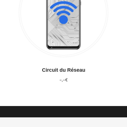
Circuit du Réseau
–,–€