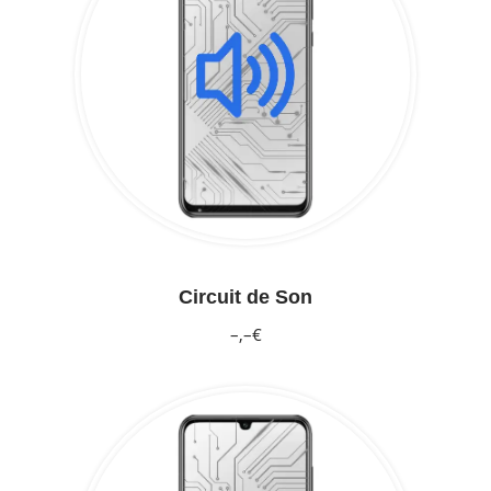
Circuit de Son
–,–€