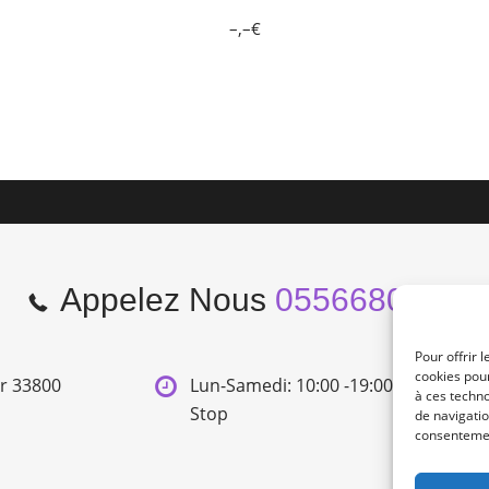
–,–€
Appelez Nous
0556680966
Pour offrir 
cookies pour
er 33800
Lun-Samedi: 10:00 -19:00 Non
à ces techn
Stop
de navigatio
consentement