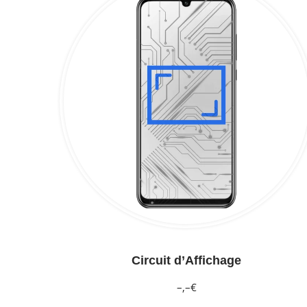
Circuit d’Affichage
–,–€