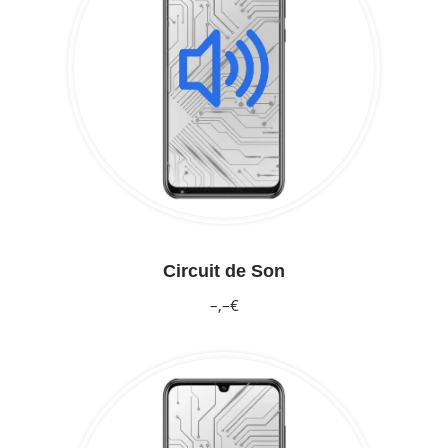
Circuit de Son
–,–€