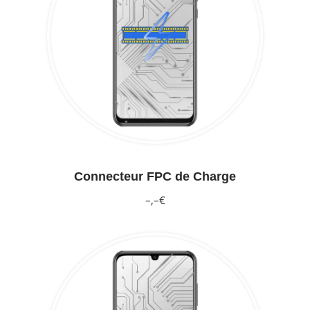
Connecteur FPC de Charge
–,–€