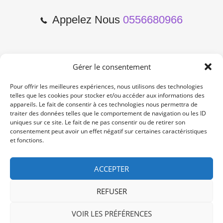
Appelez Nous
0556680966
Gérer le consentement
2 Cours de l'Yser 33800
Bordeaux
Pour offrir les meilleures expériences, nous utilisons des technologies
telles que les cookies pour stocker et/ou accéder aux informations des
appareils. Le fait de consentir à ces technologies nous permettra de
Lun-Samedi: 10:00 -19:00
traiter des données telles que le comportement de navigation ou les ID
Non Stop
uniques sur ce site. Le fait de ne pas consentir ou de retirer son
consentement peut avoir un effet négatif sur certaines caractéristiques
et fonctions.
contact@re-konekt.fr
/
/
ACCEPTER
REFUSER
VOIR LES PRÉFÉRENCES