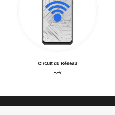
Circuit du Réseau
–,–€