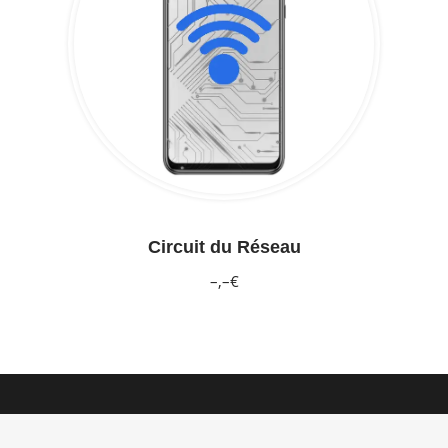
Circuit du Réseau
–,–€