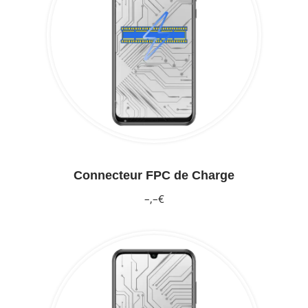
Connecteur FPC de Charge
–,–€