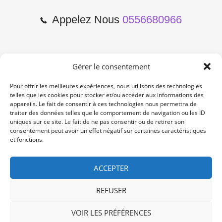
Appelez Nous
0556680966
Gérer le consentement
2 Cours de l'Yser 33800
Bordeaux
Pour offrir les meilleures expériences, nous utilisons des technologies
telles que les cookies pour stocker et/ou accéder aux informations des
appareils. Le fait de consentir à ces technologies nous permettra de
Lun-Samedi: 10:00 -19:00
traiter des données telles que le comportement de navigation ou les ID
Non Stop
uniques sur ce site. Le fait de ne pas consentir ou de retirer son
consentement peut avoir un effet négatif sur certaines caractéristiques
et fonctions.
contact@re-konekt.fr
/
/
ACCEPTER
REFUSER
VOIR LES PRÉFÉRENCES