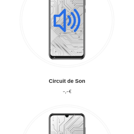
Circuit de Son
–,–€