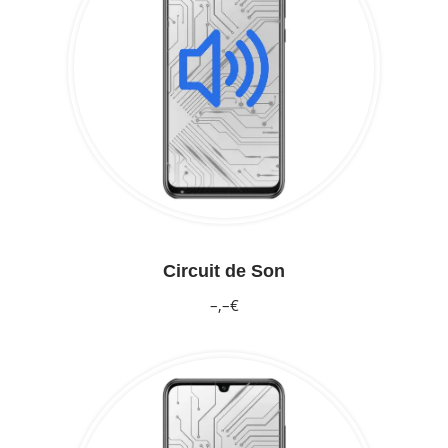
Circuit de Son
–,–€