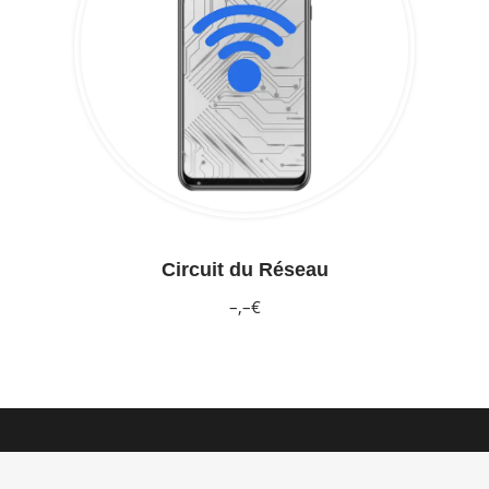
Circuit du Réseau
–,–€