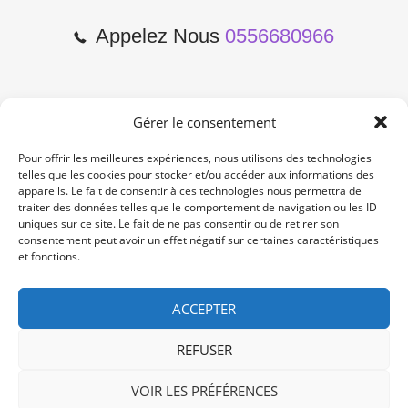
Appelez Nous
0556680966
Gérer le consentement
2 Cours de l'Yser 33800
Bordeaux
Pour offrir les meilleures expériences, nous utilisons des technologies
telles que les cookies pour stocker et/ou accéder aux informations des
appareils. Le fait de consentir à ces technologies nous permettra de
Lun-Samedi: 10:00 -19:00
traiter des données telles que le comportement de navigation ou les ID
Non Stop
uniques sur ce site. Le fait de ne pas consentir ou de retirer son
consentement peut avoir un effet négatif sur certaines caractéristiques
et fonctions.
contact@re-konekt.fr
/
/
ACCEPTER
REFUSER
VOIR LES PRÉFÉRENCES