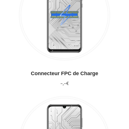
Connecteur FPC de Charge
–,–€