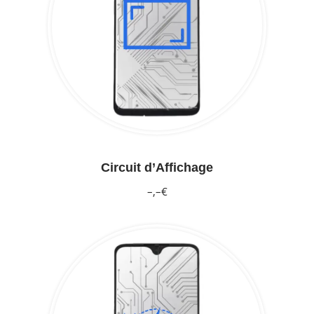
Circuit d’Affichage
–,–€