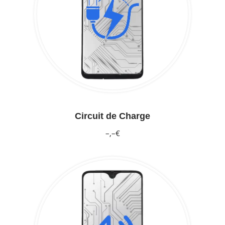
Circuit de Charge
–,–€