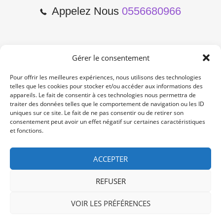
Appelez Nous
0556680966
Gérer le consentement
2 Cours de l'Yser 33800
Bordeaux
Pour offrir les meilleures expériences, nous utilisons des technologies
telles que les cookies pour stocker et/ou accéder aux informations des
appareils. Le fait de consentir à ces technologies nous permettra de
Lun-Samedi: 10:00 -19:00
traiter des données telles que le comportement de navigation ou les ID
Non Stop
uniques sur ce site. Le fait de ne pas consentir ou de retirer son
consentement peut avoir un effet négatif sur certaines caractéristiques
et fonctions.
contact@re-konekt.fr
/
/
ACCEPTER
REFUSER
VOIR LES PRÉFÉRENCES
© 2024 RE KONEKT. All Rights Reserved.