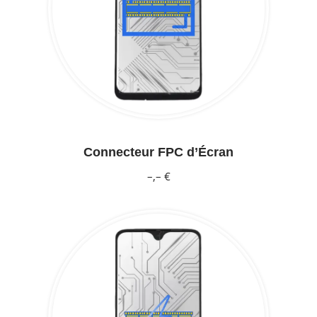
Connecteur FPC d’Écran
–,– €