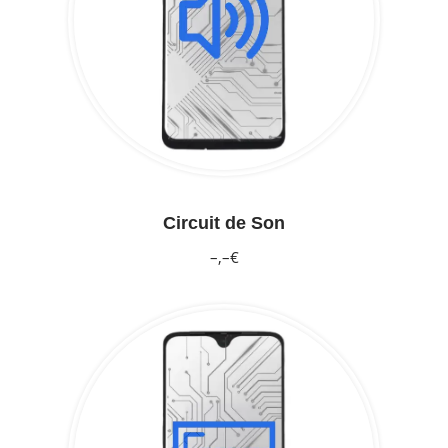
Circuit de Son
–,–€