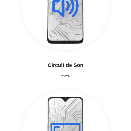
Circuit de Son
–,–€