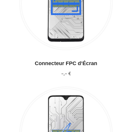
Connecteur FPC d’Écran
–,– €