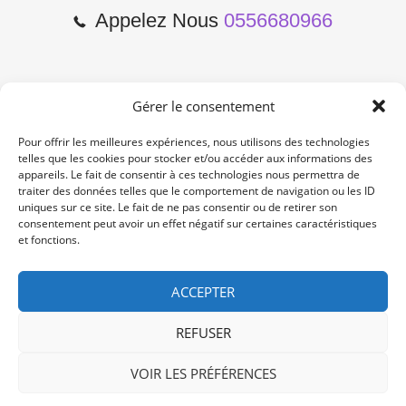
Appelez Nous
0556680966
Gérer le consentement
2 Cours de l'Yser 33800
Bordeaux
Pour offrir les meilleures expériences, nous utilisons des technologies
telles que les cookies pour stocker et/ou accéder aux informations des
appareils. Le fait de consentir à ces technologies nous permettra de
Lun-Samedi: 10:00 -19:00
traiter des données telles que le comportement de navigation ou les ID
Non Stop
uniques sur ce site. Le fait de ne pas consentir ou de retirer son
consentement peut avoir un effet négatif sur certaines caractéristiques
et fonctions.
contact@re-konekt.fr
/
/
ACCEPTER
REFUSER
VOIR LES PRÉFÉRENCES
© 2024 RE KONEKT. All Rights Reserved.