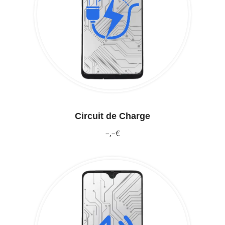
Circuit de Charge
–,–€