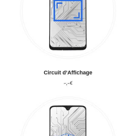
Circuit d’Affichage
–,–€