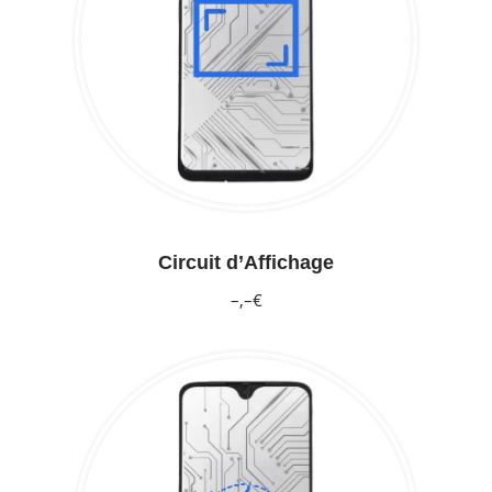
Circuit d’Affichage
–,–€