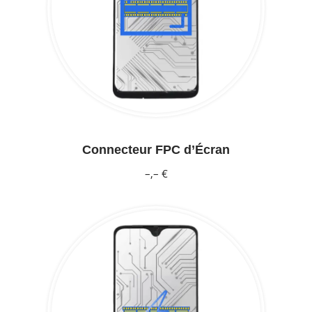
Connecteur FPC d’Écran
–,– €