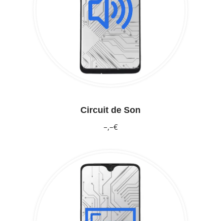
Circuit de Son
–,–€