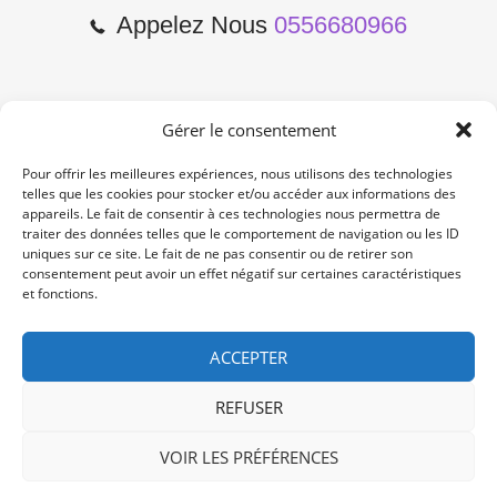
Appelez Nous
0556680966
Gérer le consentement
2 Cours de l'Yser 33800
Bordeaux
Pour offrir les meilleures expériences, nous utilisons des technologies
telles que les cookies pour stocker et/ou accéder aux informations des
appareils. Le fait de consentir à ces technologies nous permettra de
Lun-Samedi: 10:00 -19:00
traiter des données telles que le comportement de navigation ou les ID
Non Stop
uniques sur ce site. Le fait de ne pas consentir ou de retirer son
consentement peut avoir un effet négatif sur certaines caractéristiques
et fonctions.
contact@re-konekt.fr
/
/
ACCEPTER
REFUSER
VOIR LES PRÉFÉRENCES
© 2024 RE KONEKT. All Rights Reserved.