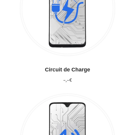
Circuit de Charge
–,–€