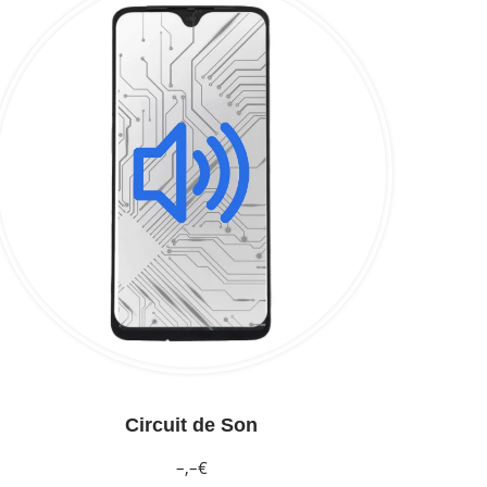
Circuit de Son
–,–€