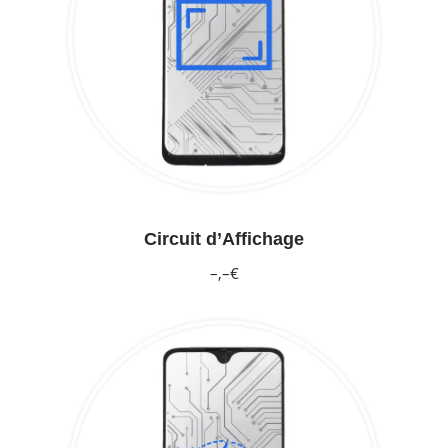
Circuit d’Affichage
–,–€