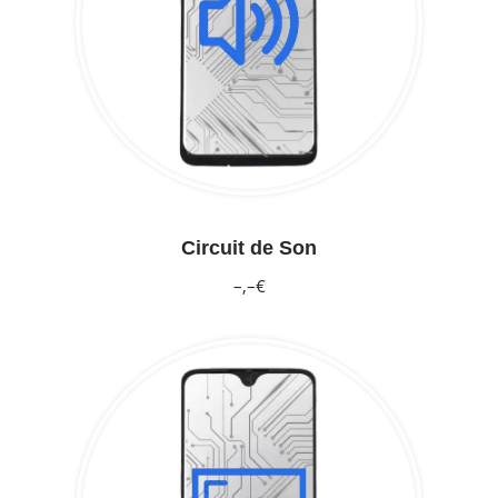
Circuit de Son
–,–€