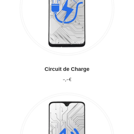
Circuit de Charge
–,–€