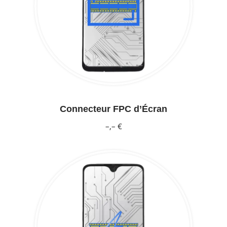
Connecteur FPC d’Écran
–,– €