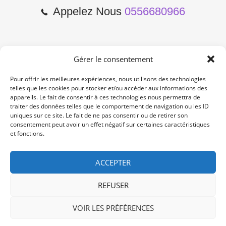
Appelez Nous
0556680966
Gérer le consentement
2 Cours de l'Yser 33800
Bordeaux
Pour offrir les meilleures expériences, nous utilisons des technologies
telles que les cookies pour stocker et/ou accéder aux informations des
appareils. Le fait de consentir à ces technologies nous permettra de
Lun-Samedi: 10:00 -19:00
traiter des données telles que le comportement de navigation ou les ID
Non Stop
uniques sur ce site. Le fait de ne pas consentir ou de retirer son
consentement peut avoir un effet négatif sur certaines caractéristiques
et fonctions.
contact@re-konekt.fr
/
/
ACCEPTER
REFUSER
VOIR LES PRÉFÉRENCES
© 2024 RE KONEKT. All Rights Reserved.