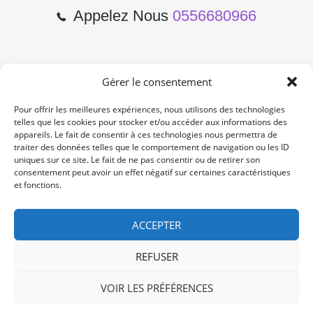
Appelez Nous
0556680966
Gérer le consentement
2 Cours de l'Yser 33800
Bordeaux
Pour offrir les meilleures expériences, nous utilisons des technologies
telles que les cookies pour stocker et/ou accéder aux informations des
appareils. Le fait de consentir à ces technologies nous permettra de
Lun-Samedi: 10:00 -19:00
traiter des données telles que le comportement de navigation ou les ID
Non Stop
uniques sur ce site. Le fait de ne pas consentir ou de retirer son
consentement peut avoir un effet négatif sur certaines caractéristiques
et fonctions.
contact@re-konekt.fr
/
/
ACCEPTER
REFUSER
VOIR LES PRÉFÉRENCES
© 2024 RE KONEKT. All Rights Reserved.