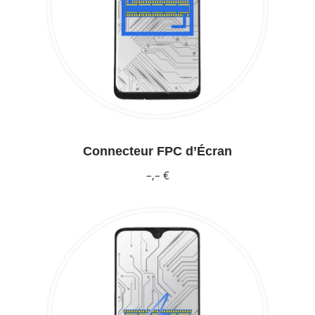
Connecteur FPC d’Écran
–,– €