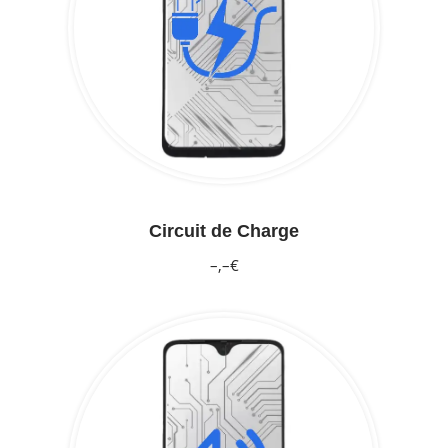
Circuit de Charge
–,–€