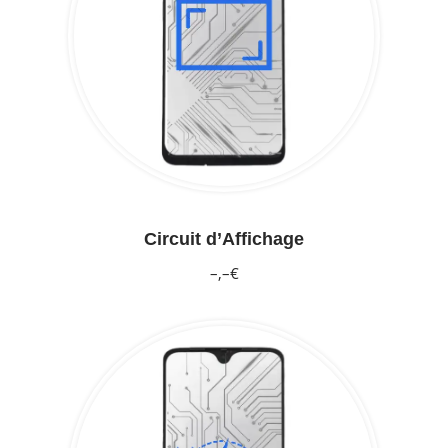
Circuit d’Affichage
–,–€