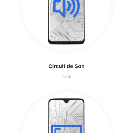
Circuit de Son
–,–€