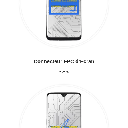
Connecteur FPC d’Écran
–,– €