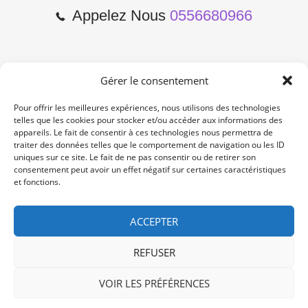
Appelez Nous
0556680966
Gérer le consentement
2 Cours de l'Yser 33800
Bordeaux
Pour offrir les meilleures expériences, nous utilisons des technologies
telles que les cookies pour stocker et/ou accéder aux informations des
appareils. Le fait de consentir à ces technologies nous permettra de
Lun-Samedi: 10:00 -19:00
traiter des données telles que le comportement de navigation ou les ID
Non Stop
uniques sur ce site. Le fait de ne pas consentir ou de retirer son
consentement peut avoir un effet négatif sur certaines caractéristiques
et fonctions.
contact@re-konekt.fr
/
/
ACCEPTER
REFUSER
VOIR LES PRÉFÉRENCES
© 2024 RE KONEKT. All Rights Reserved.