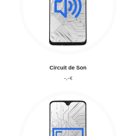
Circuit de Son
–,–€