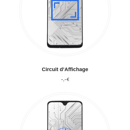
Circuit d’Affichage
–,–€