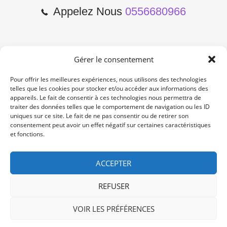
Appelez Nous
0556680966
Gérer le consentement
2 Cours de l'Yser 33800
Bordeaux
Pour offrir les meilleures expériences, nous utilisons des technologies
telles que les cookies pour stocker et/ou accéder aux informations des
appareils. Le fait de consentir à ces technologies nous permettra de
Lun-Samedi: 10:00 -19:00
traiter des données telles que le comportement de navigation ou les ID
Non Stop
uniques sur ce site. Le fait de ne pas consentir ou de retirer son
consentement peut avoir un effet négatif sur certaines caractéristiques
et fonctions.
contact@re-konekt.fr
/
/
ACCEPTER
REFUSER
VOIR LES PRÉFÉRENCES
© 2024 RE KONEKT. All Rights Reserved.