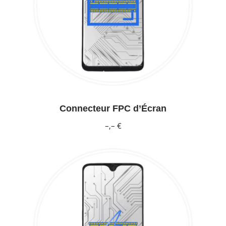
Connecteur FPC d’Écran
–,– €