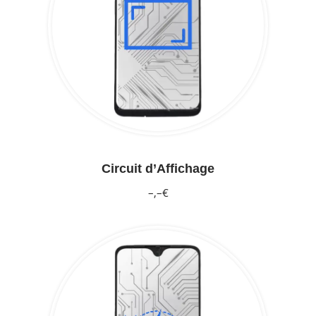
Circuit d’Affichage
–,–€