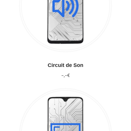
Circuit de Son
–,–€