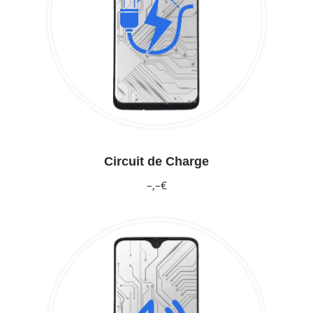
Circuit de Charge
–,–€